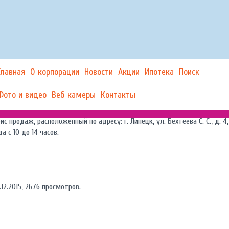
Главная
О корпорации
Новости
Акции
Ипотека
Поиск
авная
Новости
Внимание! График работы в праздничные дни.
//
//
Фото и видео
Веб камеры
Контакты
ажаемые клиенты!
ис продаж, расположенный по адресу: г. Липецк, ул. Бехтеева С. С., д. 4,
да с 10 до 14 часов.
.12.2015, 2676 просмотров.