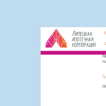
Гл
Ув
Оф
го
28